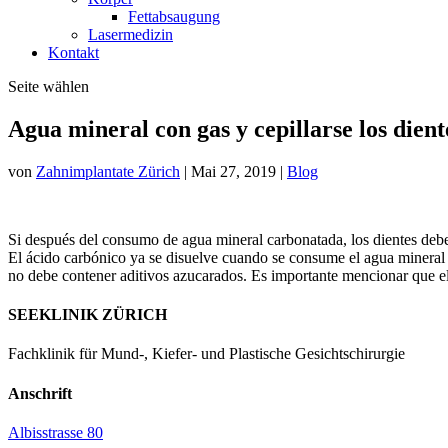
Fettabsaugung
Lasermedizin
Kontakt
Seite wählen
Agua mineral con gas y cepillarse los dient
von
Zahnimplantate Zürich
|
Mai 27, 2019
|
Blog
Si después del consumo de agua mineral carbonatada, los dientes deben
El ácido carbónico ya se disuelve cuando se consume el agua mineral b
no debe contener aditivos azucarados. Es importante mencionar que el
SEEKLINIK ZÜRICH
Fachklinik für Mund-, Kiefer- und Plastische Gesichtschirurgie
Anschrift
Albisstrasse 80