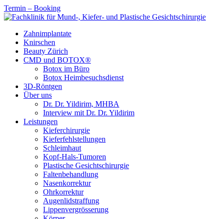
Termin – Booking
Zahnimplantate
Knirschen
Beauty Zürich
CMD und BOTOX®
Botox im Büro
Botox Heimbesuchsdienst
3D-Röntgen
Über uns
Dr. Dr. Yildirim, MHBA
Interview mit Dr. Dr. Yildirim
Leistungen
Kieferchirurgie
Kieferfehlstellungen
Schleimhaut
Kopf-Hals-Tumoren
Plastische Gesichtschirurgie
Faltenbehandlung
Nasenkorrektur
Ohrkorrektur
Augenlidstraffung
Lippenvergrösserung
Körper