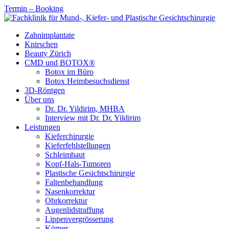
Termin – Booking
Zahnimplantate
Knirschen
Beauty Zürich
CMD und BOTOX®
Botox im Büro
Botox Heimbesuchsdienst
3D-Röntgen
Über uns
Dr. Dr. Yildirim, MHBA
Interview mit Dr. Dr. Yildirim
Leistungen
Kieferchirurgie
Kieferfehlstellungen
Schleimhaut
Kopf-Hals-Tumoren
Plastische Gesichtschirurgie
Faltenbehandlung
Nasenkorrektur
Ohrkorrektur
Augenlidstraffung
Lippenvergrösserung
Körper