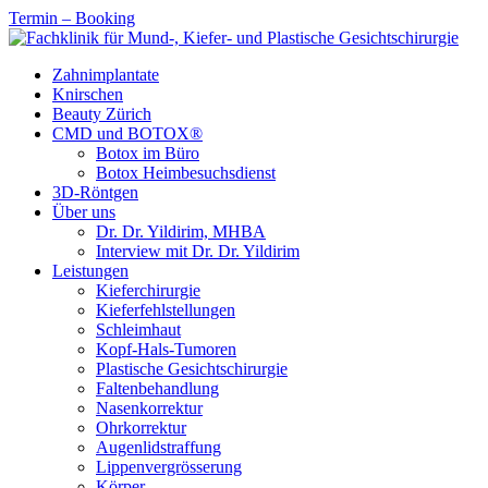
Termin – Booking
Zahnimplantate
Knirschen
Beauty Zürich
CMD und BOTOX®
Botox im Büro
Botox Heimbesuchsdienst
3D-Röntgen
Über uns
Dr. Dr. Yildirim, MHBA
Interview mit Dr. Dr. Yildirim
Leistungen
Kieferchirurgie
Kieferfehlstellungen
Schleimhaut
Kopf-Hals-Tumoren
Plastische Gesichtschirurgie
Faltenbehandlung
Nasenkorrektur
Ohrkorrektur
Augenlidstraffung
Lippenvergrösserung
Körper