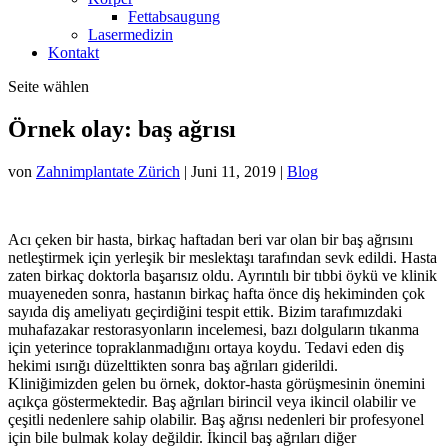
Fettabsaugung
Lasermedizin
Kontakt
Seite wählen
Örnek olay: baş ağrısı
von
Zahnimplantate Zürich
|
Juni 11, 2019
|
Blog
Acı çeken bir hasta, birkaç haftadan beri var olan bir baş ağrısını
netleştirmek için yerleşik bir meslektaşı tarafından sevk edildi. Hasta
zaten birkaç doktorla başarısız oldu. Ayrıntılı bir tıbbi öykü ve klinik
muayeneden sonra, hastanın birkaç hafta önce diş hekiminden çok
sayıda diş ameliyatı geçirdiğini tespit ettik. Bizim tarafımızdaki
muhafazakar restorasyonların incelemesi, bazı dolguların tıkanma
için yeterince topraklanmadığını ortaya koydu. Tedavi eden diş
hekimi ısırığı düzelttikten sonra baş ağrıları giderildi.
Kliniğimizden gelen bu örnek, doktor-hasta görüşmesinin önemini
açıkça göstermektedir. Baş ağrıları birincil veya ikincil olabilir ve
çeşitli nedenlere sahip olabilir. Baş ağrısı nedenleri bir profesyonel
için bile bulmak kolay değildir. İkincil baş ağrıları diğer