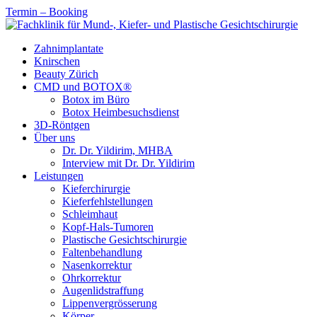
Termin – Booking
Zahnimplantate
Knirschen
Beauty Zürich
CMD und BOTOX®
Botox im Büro
Botox Heimbesuchsdienst
3D-Röntgen
Über uns
Dr. Dr. Yildirim, MHBA
Interview mit Dr. Dr. Yildirim
Leistungen
Kieferchirurgie
Kieferfehlstellungen
Schleimhaut
Kopf-Hals-Tumoren
Plastische Gesichtschirurgie
Faltenbehandlung
Nasenkorrektur
Ohrkorrektur
Augenlidstraffung
Lippenvergrösserung
Körper