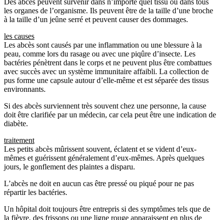
Des abcès peuvent survenir dans n’importe quel tissu ou dans tous
les organes de l’organisme. Ils peuvent être de la taille d’une broche
à la taille d’un jeûne serré et peuvent causer des dommages.
les causes
Les abcès sont causés par une inflammation ou une blessure à la
peau, comme lors du rasage ou avec une piqûre d’insecte. Les
bactéries pénètrent dans le corps et ne peuvent plus être combattues
avec succès avec un système immunitaire affaibli. La collection de
pus forme une capsule autour d’elle-même et est séparée des tissus
environnants.
Si des abcès surviennent très souvent chez une personne, la cause
doit être clarifiée par un médecin, car cela peut être une indication de
diabète.
traitement
Les petits abcès mûrissent souvent, éclatent et se vident d’eux-
mêmes et guérissent généralement d’eux-mêmes. Après quelques
jours, le gonflement des plaintes a disparu.
L’abcès ne doit en aucun cas être pressé ou piqué pour ne pas
répartir les bactéries.
Un hôpital doit toujours être entrepris si des symptômes tels que de
la fièvre, des frissons ou une ligne rouge apparaissent en plus de