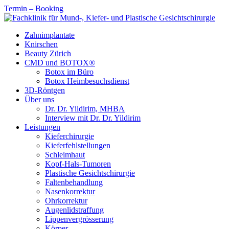
Termin – Booking
Zahnimplantate
Knirschen
Beauty Zürich
CMD und BOTOX®
Botox im Büro
Botox Heimbesuchsdienst
3D-Röntgen
Über uns
Dr. Dr. Yildirim, MHBA
Interview mit Dr. Dr. Yildirim
Leistungen
Kieferchirurgie
Kieferfehlstellungen
Schleimhaut
Kopf-Hals-Tumoren
Plastische Gesichtschirurgie
Faltenbehandlung
Nasenkorrektur
Ohrkorrektur
Augenlidstraffung
Lippenvergrösserung
Körper