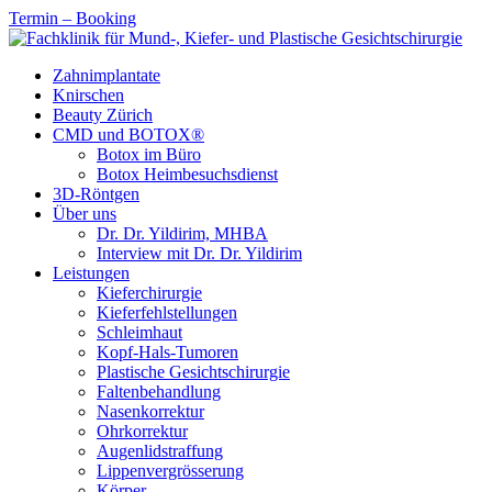
Termin – Booking
Zahnimplantate
Knirschen
Beauty Zürich
CMD und BOTOX®
Botox im Büro
Botox Heimbesuchsdienst
3D-Röntgen
Über uns
Dr. Dr. Yildirim, MHBA
Interview mit Dr. Dr. Yildirim
Leistungen
Kieferchirurgie
Kieferfehlstellungen
Schleimhaut
Kopf-Hals-Tumoren
Plastische Gesichtschirurgie
Faltenbehandlung
Nasenkorrektur
Ohrkorrektur
Augenlidstraffung
Lippenvergrösserung
Körper