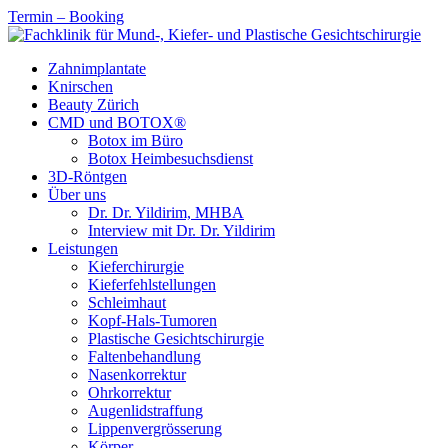
Termin – Booking
Zahnimplantate
Knirschen
Beauty Zürich
CMD und BOTOX®
Botox im Büro
Botox Heimbesuchsdienst
3D-Röntgen
Über uns
Dr. Dr. Yildirim, MHBA
Interview mit Dr. Dr. Yildirim
Leistungen
Kieferchirurgie
Kieferfehlstellungen
Schleimhaut
Kopf-Hals-Tumoren
Plastische Gesichtschirurgie
Faltenbehandlung
Nasenkorrektur
Ohrkorrektur
Augenlidstraffung
Lippenvergrösserung
Körper