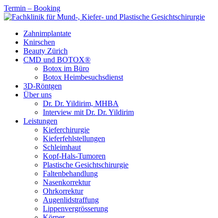
Termin – Booking
Zahnimplantate
Knirschen
Beauty Zürich
CMD und BOTOX®
Botox im Büro
Botox Heimbesuchsdienst
3D-Röntgen
Über uns
Dr. Dr. Yildirim, MHBA
Interview mit Dr. Dr. Yildirim
Leistungen
Kieferchirurgie
Kieferfehlstellungen
Schleimhaut
Kopf-Hals-Tumoren
Plastische Gesichtschirurgie
Faltenbehandlung
Nasenkorrektur
Ohrkorrektur
Augenlidstraffung
Lippenvergrösserung
Körper