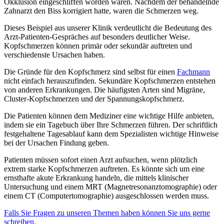
Okklusion eingeschliffen worden waren. Nachdem der behandelnde
Zahnarzt den Biss korrigiert hatte, waren die Schmerzen weg.
Dieses Beispiel aus unserer Klinik verdeutlicht die Bedeutung des
Arzt-Patienten-Gespräches auf besonders deutlicher Weise.
Kopfschmerzen können primär oder sekundär auftreten und
verschiedenste Ursachen haben.
Die Gründe für den Kopfschmerz sind selbst für einen
Fachmann
nicht einfach herauszufinden. Sekundäre Kopfschmerzen entstehen
von anderen Erkrankungen. Die häufigsten Arten sind Migräne,
Cluster-Kopfschmerzen und der Spannungskopfschmerz.
Die Patienten können dem Mediziner eine wichtige Hilfe anbieten,
indem sie ein Tagebuch über Ihre Schmerzen führen. Der schriftlich
festgehaltene Tagesablauf kann dem Spezialisten wichtige Hinweise
bei der Ursachen Findung geben.
Patienten müssen sofort einen Arzt aufsuchen, wenn plötzlich
extrem starke Kopfschmerzen auftreten. Es könnte sich um eine
ernsthafte akute Erkrankung handeln, die mittels klinischer
Untersuchung und einem MRT (Magnetresonanztomographie) oder
einem CT (Computertomographie) ausgeschlossen werden muss.
Falls Sie Fragen zu unseren Themen haben können Sie uns gerne
schreiben.