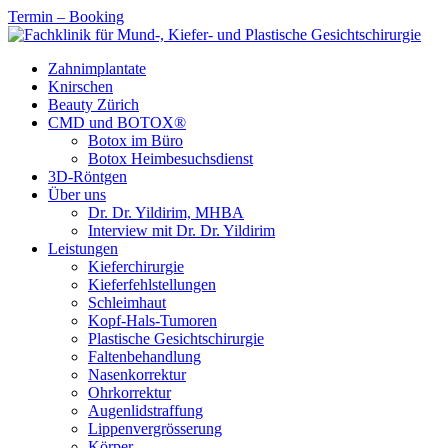
Termin – Booking
Zahnimplantate
Knirschen
Beauty Zürich
CMD und BOTOX®
Botox im Büro
Botox Heimbesuchsdienst
3D-Röntgen
Über uns
Dr. Dr. Yildirim, MHBA
Interview mit Dr. Dr. Yildirim
Leistungen
Kieferchirurgie
Kieferfehlstellungen
Schleimhaut
Kopf-Hals-Tumoren
Plastische Gesichtschirurgie
Faltenbehandlung
Nasenkorrektur
Ohrkorrektur
Augenlidstraffung
Lippenvergrösserung
Körper