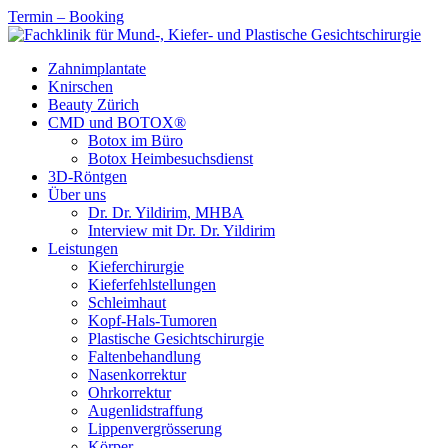
Termin – Booking
Zahnimplantate
Knirschen
Beauty Zürich
CMD und BOTOX®
Botox im Büro
Botox Heimbesuchsdienst
3D-Röntgen
Über uns
Dr. Dr. Yildirim, MHBA
Interview mit Dr. Dr. Yildirim
Leistungen
Kieferchirurgie
Kieferfehlstellungen
Schleimhaut
Kopf-Hals-Tumoren
Plastische Gesichtschirurgie
Faltenbehandlung
Nasenkorrektur
Ohrkorrektur
Augenlidstraffung
Lippenvergrösserung
Körper