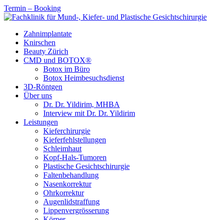
Termin – Booking
Zahnimplantate
Knirschen
Beauty Zürich
CMD und BOTOX®
Botox im Büro
Botox Heimbesuchsdienst
3D-Röntgen
Über uns
Dr. Dr. Yildirim, MHBA
Interview mit Dr. Dr. Yildirim
Leistungen
Kieferchirurgie
Kieferfehlstellungen
Schleimhaut
Kopf-Hals-Tumoren
Plastische Gesichtschirurgie
Faltenbehandlung
Nasenkorrektur
Ohrkorrektur
Augenlidstraffung
Lippenvergrösserung
Körper