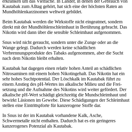
erkranken um das Vielfache. In Länder, in denen der Gebrauch von
Kautabak zum Alltag gehört, hat sich eine der höchsten Raten an
Mundhöhlenkarzinomen weltweit gebildet.
Beim Kautabak werden die Wirkstoffe nicht eingeatmet, sondern
direkt mit der Mundhöhlenschleimhaut in Berührung gebracht. Das
Nikotin wird dann über die sensible Schleimhaut aufgenommen.
Snus wird nicht geraucht, sondern unter die Zunge oder an die
Wange gelegt. Dadurch werden keine schädlichen
Verbrennungsprodukte des Tabaks aufge­nommen, aber die Sucht
nach dem Nikotin bleibt erhalten.
Kautabak hat dagegen einen relativ hohen Anteil an schädlichen
Nitrosaminen mit einem hohen Nikotingehalt. Das Nikotin hat ein
sehr hohes Suchtpotential. Der Löschkalk im Kautabak führt zu
einem Anstieg des pH-Wertes ins alkalische Milieu und die Frei­
setzung und die Aufnahme des Nikotins wird weiter gefördert. Der
alkalische pH-Wert schädigt gleichzeitig die Mundschleimhaut und
bewirkt Läsionen im Gewebe. Diese Schädigungen der Schleimhaut
stellen eine Eintrittspforte für kanzerogene Stoffe dar.
In Snus ist der im Kautabak vorhandene Kalk, Asche,
Schwermetalle nicht enthalten. Dadurch hat es ein geringeres
kanzerogenes Potenzial als Kautabak.