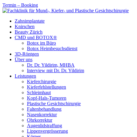
Termin – Booking
Zahnimplantate
Knirschen
Beauty Zürich
CMD und BOTOX®
Botox im Büro
Botox Heimbesuchsdienst
3D-Röntgen
Über uns
Dr. Dr. Yildirim, MHBA
Interview mit Dr. Dr. Yildirim
Leistungen
Kieferchirurgie
Kieferfehlstellungen
Schleimhaut
Kopf-Hals-Tumoren
Plastische Gesichtschirurgie
Faltenbehandlung
Nasenkorrektur
Ohrkorrektur
Augenlidstraffung
Lippenvergrösserung
Körper