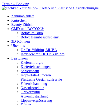
Termin – Booking
Zahnimplantate
Knirschen
Beauty Zürich
CMD und BOTOX®
Botox im Büro
Botox Heimbesuchsdienst
3D-Röntgen
Über uns
Dr. Dr. Yildirim, MHBA
Interview mit Dr. Dr. Yildirim
Leistungen
Kieferchirurgie
Kieferfehlstellungen
Schleimhaut
Kopf-Hals-Tumoren
Plastische Gesichtschirurgie
Faltenbehandlung
Nasenkorrektur
Ohrkorrektur
Augenlidstraffung
Lippenvergrösserung
Körper