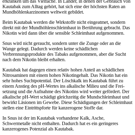
erkranken um das Vielfache. In Länder, in denen der Gebrauch von
Kautabak zum Alltag gehört, hat sich eine der höchsten Raten an
Mundhöhlenkarzinomen weltweit gebildet.
Beim Kautabak werden die Wirkstoffe nicht eingeatmet, sondern
direkt mit der Mundhöhlenschleimhaut in Berührung gebracht. Das
Nikotin wird dann über die sensible Schleimhaut aufgenommen.
Snus wird nicht geraucht, sondern unter die Zunge oder an die
Wange gelegt. Dadurch werden keine schädlichen
Verbrennungsprodukte des Tabaks aufge­nommen, aber die Sucht
nach dem Nikotin bleibt erhalten.
Kautabak hat dagegen einen relativ hohen Anteil an schädlichen
Nitrosaminen mit einem hohen Nikotingehalt. Das Nikotin hat ein
sehr hohes Suchtpotential. Der Löschkalk im Kautabak führt zu
einem Anstieg des pH-Wertes ins alkalische Milieu und die Frei­
setzung und die Aufnahme des Nikotins wird weiter gefördert. Der
alkalische pH-Wert schädigt gleichzeitig die Mundschleimhaut und
bewirkt Läsionen im Gewebe. Diese Schädigungen der Schleimhaut
stellen eine Eintrittspforte für kanzerogene Stoffe dar.
In Snus ist der im Kautabak vorhandene Kalk, Asche,
Schwermetalle nicht enthalten. Dadurch hat es ein geringeres
kanzerogenes Potenzial als Kautabak.