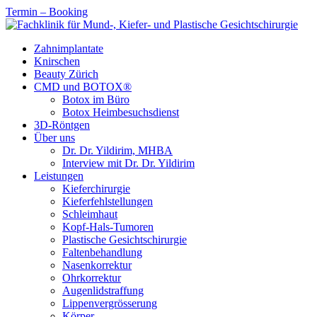
Termin – Booking
Zahnimplantate
Knirschen
Beauty Zürich
CMD und BOTOX®
Botox im Büro
Botox Heimbesuchsdienst
3D-Röntgen
Über uns
Dr. Dr. Yildirim, MHBA
Interview mit Dr. Dr. Yildirim
Leistungen
Kieferchirurgie
Kieferfehlstellungen
Schleimhaut
Kopf-Hals-Tumoren
Plastische Gesichtschirurgie
Faltenbehandlung
Nasenkorrektur
Ohrkorrektur
Augenlidstraffung
Lippenvergrösserung
Körper