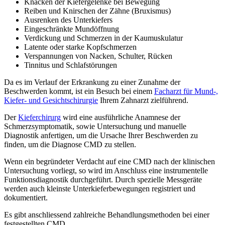
Knacken der Kiefergelenke bei Bewegung
Reiben und Knirschen der Zähne (Bruxismus)
Ausrenken des Unterkiefers
Eingeschränkte Mundöffnung
Verdickung und Schmerzen in der Kaumuskulatur
Latente oder starke Kopfschmerzen
Verspannungen von Nacken, Schulter, Rücken
Tinnitus und Schlafstörungen
Da es im Verlauf der Erkrankung zu einer Zunahme der
Beschwerden kommt, ist ein Besuch bei einem
Facharzt für Mund-,
Kiefer- und Gesichtschirurgie
Ihrem Zahnarzt zielführend.
Der
Kieferchirurg
wird eine ausführliche Anamnese der
Schmerzsymptomatik, sowie Untersuchung und manuelle
Diagnostik anfertigen, um die Ursache Ihrer Beschwerden zu
finden, um die Diagnose CMD zu stellen.
Wenn ein begründeter Verdacht auf eine CMD nach der klinischen
Untersuchung vorliegt, so wird im Anschluss eine instrumentelle
Funktionsdiagnostik durchgeführt. Durch spezielle Messgeräte
werden auch kleinste Unterkieferbewegungen registriert und
dokumentiert.
Es gibt anschliessend zahlreiche Behandlungsmethoden bei einer
festgestellten CMD.