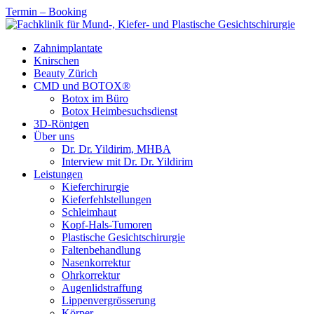
Termin – Booking
Zahnimplantate
Knirschen
Beauty Zürich
CMD und BOTOX®
Botox im Büro
Botox Heimbesuchsdienst
3D-Röntgen
Über uns
Dr. Dr. Yildirim, MHBA
Interview mit Dr. Dr. Yildirim
Leistungen
Kieferchirurgie
Kieferfehlstellungen
Schleimhaut
Kopf-Hals-Tumoren
Plastische Gesichtschirurgie
Faltenbehandlung
Nasenkorrektur
Ohrkorrektur
Augenlidstraffung
Lippenvergrösserung
Körper