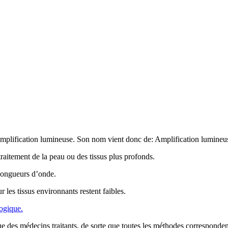
amplification lumineuse. Son nom vient donc de: Amplification lumineus
traitement de la peau ou des tissus plus profonds.
 longueurs d’onde.
r les tissus environnants restent faibles.
logique.
e des médecins traitants, de sorte que toutes les méthodes correspondent