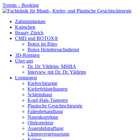
Termin – Booking
Zahnimplantate
Knirschen
Beauty Zürich
CMD und BOTOX®
Botox im Büro
Botox Heimbesuchsdienst
3D-Röntgen
Über uns
Dr. Dr. Yildirim, MHBA
Interview mit Dr. Dr. Yildirim
Leistungen
Kieferchirurgie
Kieferfehlstellungen
Schleimhaut
Kopf-Hals-Tumoren
Plastische Gesichtschirurgie
Faltenbehandlung
Nasenkorrektur
Ohrkorrektur
Augenlidstraffung
Lippenvergrösserung
Körper