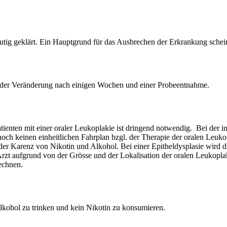
utig geklärt. Ein Hauptgrund für das Ausbrechen der Erkrankung schei
nz der Veränderung nach einigen Wochen und einer Probeentnahme.
enten mit einer oraler Leukoplakie ist dringend notwendig. Bei der i
ch keinen einheitlichen Fahrplan bzgl. der Therapie der oralen Leukop
n der Karenz von Nikotin und Alkohol. Bei einer Epitheldysplasie wird d
rzt aufgrund von der Grösse und der Lokalisation der oralen Leukopla
rechnen.
Alkohol zu trinken und kein Nikotin zu konsumieren.