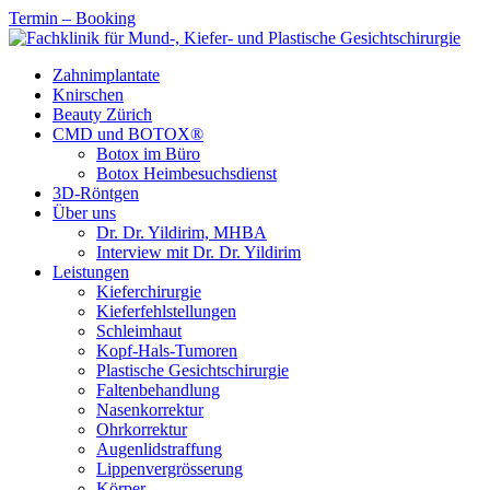
Termin – Booking
Zahnimplantate
Knirschen
Beauty Zürich
CMD und BOTOX®
Botox im Büro
Botox Heimbesuchsdienst
3D-Röntgen
Über uns
Dr. Dr. Yildirim, MHBA
Interview mit Dr. Dr. Yildirim
Leistungen
Kieferchirurgie
Kieferfehlstellungen
Schleimhaut
Kopf-Hals-Tumoren
Plastische Gesichtschirurgie
Faltenbehandlung
Nasenkorrektur
Ohrkorrektur
Augenlidstraffung
Lippenvergrösserung
Körper