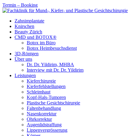
Termin – Booking
Zahnimplantate
Knirschen
Beauty Zürich
CMD und BOTOX®
Botox im Büro
Botox Heimbesuchsdienst
3D-Röntgen
Über uns
Dr. Dr. Yildirim, MHBA
Interview mit Dr. Dr. Yildirim
Leistungen
Kieferchirurgie
Kieferfehlstellungen
Schleimhaut
Kopf-Hals-Tumoren
Plastische Gesichtschirurgie
Faltenbehandlung
Nasenkorrektur
Ohrkorrektur
Augenlidstraffung
Lippenvergrösserung
Körper