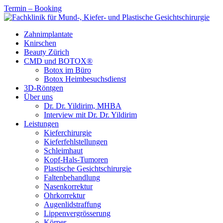
Termin – Booking
Zahnimplantate
Knirschen
Beauty Zürich
CMD und BOTOX®
Botox im Büro
Botox Heimbesuchsdienst
3D-Röntgen
Über uns
Dr. Dr. Yildirim, MHBA
Interview mit Dr. Dr. Yildirim
Leistungen
Kieferchirurgie
Kieferfehlstellungen
Schleimhaut
Kopf-Hals-Tumoren
Plastische Gesichtschirurgie
Faltenbehandlung
Nasenkorrektur
Ohrkorrektur
Augenlidstraffung
Lippenvergrösserung
Körper