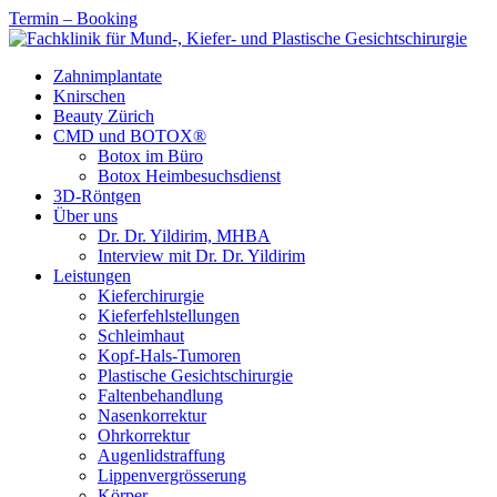
Termin – Booking
Zahnimplantate
Knirschen
Beauty Zürich
CMD und BOTOX®
Botox im Büro
Botox Heimbesuchsdienst
3D-Röntgen
Über uns
Dr. Dr. Yildirim, MHBA
Interview mit Dr. Dr. Yildirim
Leistungen
Kieferchirurgie
Kieferfehlstellungen
Schleimhaut
Kopf-Hals-Tumoren
Plastische Gesichtschirurgie
Faltenbehandlung
Nasenkorrektur
Ohrkorrektur
Augenlidstraffung
Lippenvergrösserung
Körper