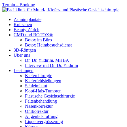
Termin – Booking
Zahnimplantate
Knirschen
Beauty Zürich
CMD und BOTOX®
Botox im Büro
Botox Heimbesuchsdienst
3D-Röntgen
Über uns
Dr. Dr. Yildirim, MHBA
Interview mit Dr. Dr. Yildirim
Leistungen
Kieferchirurgie
Kieferfehlstellungen
Schleimhaut
Kopf-Hals-Tumoren
Plastische Gesichtschirurgie
Faltenbehandlung
Nasenkorrektur
Ohrkorrektur
Augenlidstraffung
Lippenvergrösserung
Körper