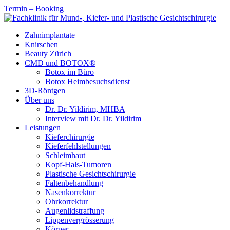
Termin – Booking
Zahnimplantate
Knirschen
Beauty Zürich
CMD und BOTOX®
Botox im Büro
Botox Heimbesuchsdienst
3D-Röntgen
Über uns
Dr. Dr. Yildirim, MHBA
Interview mit Dr. Dr. Yildirim
Leistungen
Kieferchirurgie
Kieferfehlstellungen
Schleimhaut
Kopf-Hals-Tumoren
Plastische Gesichtschirurgie
Faltenbehandlung
Nasenkorrektur
Ohrkorrektur
Augenlidstraffung
Lippenvergrösserung
Körper