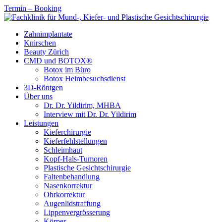
Termin – Booking
Zahnimplantate
Knirschen
Beauty Zürich
CMD und BOTOX®
Botox im Büro
Botox Heimbesuchsdienst
3D-Röntgen
Über uns
Dr. Dr. Yildirim, MHBA
Interview mit Dr. Dr. Yildirim
Leistungen
Kieferchirurgie
Kieferfehlstellungen
Schleimhaut
Kopf-Hals-Tumoren
Plastische Gesichtschirurgie
Faltenbehandlung
Nasenkorrektur
Ohrkorrektur
Augenlidstraffung
Lippenvergrösserung
Körper